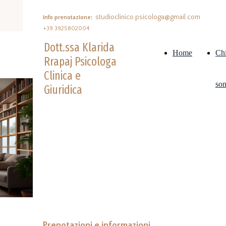
studioclinico.psicologa@gmail.com
Info prenotazione:
+39 3925802004
Dott.ssa Klarida
Home
Ch
Rrapaj Psicologa
Clinica e
so
Giuridica
Contatti e
Per informazioni, prenotazioni o
Prenotazioni
richieste di consulenza, compila il
modulo oppure contattami
direttamente. Ti risponderò nel più
breve tempo possibile .
Prenotazioni e informazioni